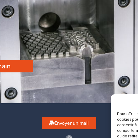
main
Pour offrir 
cookies pou
Envoyer un mail
consentir à
comportemen
ou de retire