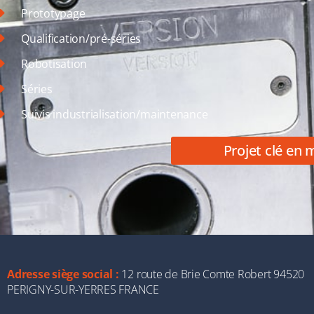
Prototypage
Qualification/pré-séries
Robotisation
Séries
Suivis industrialisation/maintenance
Projet clé en 
Adresse siège social :
12 route de Brie Comte Robert 94520
PERIGNY-SUR-YERRES FRANCE