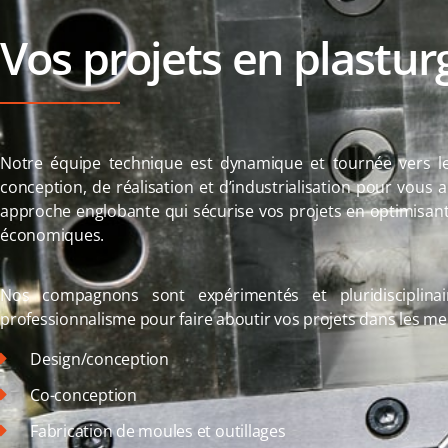
Vos projets en plastur
Notre équipe technique est dynamique et tournée vers le s
conception, de réalisation et d’industrialisation pour vous a
approche englobante qui sécurise vos projets en optimisant 
économiques.
Nos compagnons sont expérimentés et pluridisciplinair
professionnalisme pour faire aboutir vos projets dans les mei
Design/conception
Co-conception
Fabrication de moules et outillages