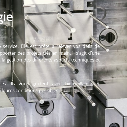
gie
ervice. Elle est prête à relever vos défis de
pporter des projets clés en main. Il s’agit d’une
la gestion des différents aspects techniques et
es. Ils vous guident avec bienveillance et
lleures conditions possibles.