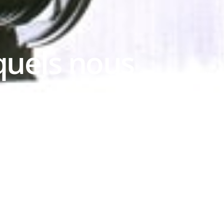
squels nous
s